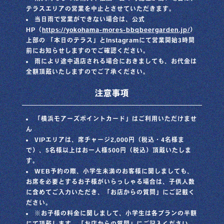
テラスエリアの営業を中止とさせていただきます。
当日雨で営業ができない場合は、公式
HP（
https://yokohama-mores-bbqbeergarden.jp/
）
上部の 「本日のテラス」とInstagramにて営業開始3時間
前にお知らせしますのでご確認ください。
雨により途中退店される場合におきましても、お代金は
全額頂戴いたしますのでご了承ください。
注意事項
「横浜モアーズポイントカード」はご利用いただけませ
ん
VIPエリアは、席チャージ2,000円（税込・4名様ま
で）、5名様以上はお一人様500円（税込）頂戴いたしま
す。
WEB予約の際、小学生未満のお客様に関しましても、
お席を必要とするお子様がいらっしゃる場合は、子供人数
に含めてご入力いただき、「お店からの質問」にご記載く
ださい。
※お子様の料金に関しまして、小学生は各プランの半額
にて頂戴します。「お店からの質問」にご記入ください。